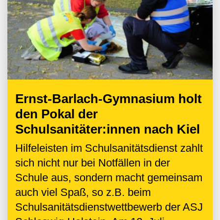
Ernst-Barlach-Gymnasium holt
den Pokal der
Schulsanitäter:innen nach Kiel
Hilfeleisten im Schulsanitätsdienst zahlt
sich nicht nur bei Notfällen in der
Schule aus, sondern macht gemeinsam
auch viel Spaß, so z.B. beim
Schulsanitätsdienstwettbewerb der ASJ