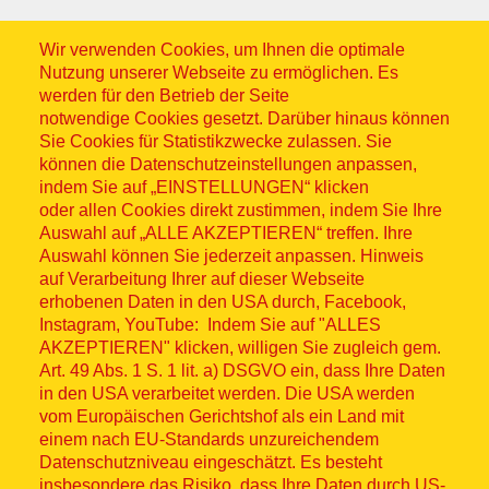
Wir verwenden Cookies, um Ihnen die optimale
Nutzung unserer Webseite zu ermöglichen. Es
werden für den Betrieb der Seite
notwendige Cookies gesetzt. Darüber hinaus können
Sitemap
Sie Cookies für Statistikzwecke zulassen. Sie
können die Datenschutzeinstellungen anpassen,
indem Sie auf „EINSTELLUNGEN“ klicken
oder allen Cookies direkt zustimmen, indem Sie Ihre
Auswahl auf „ALLE AKZEPTIEREN“ treffen. Ihre
Auswahl können Sie jederzeit anpassen. Hinweis
© ASB 2026
auf Verarbeitung Ihrer auf dieser Webseite
Fußzeilenmenü
erhobenen Daten in den USA durch, Facebook,
Impressum
Instagram, YouTube: Indem Sie auf "ALLES
AKZEPTIEREN" klicken, willigen Sie zugleich gem.
Datenschutz
Art. 49 Abs. 1 S. 1 lit. a) DSGVO ein, dass Ihre Daten
in den USA verarbeitet werden. Die USA werden
Kontakt
vom Europäischen Gerichtshof als ein Land mit
einem nach EU-Standards unzureichendem
Datenschutzniveau eingeschätzt. Es besteht
Hinweisgebersystem
insbesondere das Risiko, dass Ihre Daten durch US-