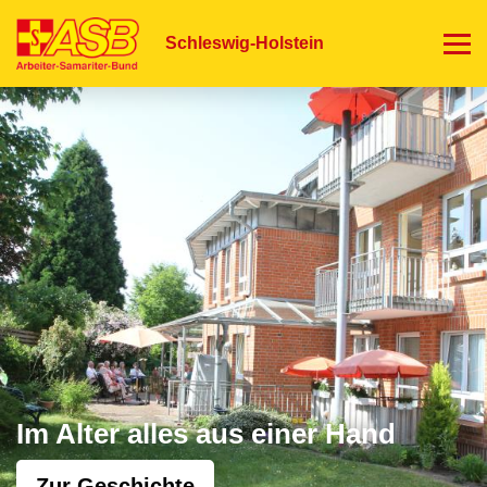
Direkt
zum
Schleswig-Holstein
Inhalt
Im Alter alles aus einer Hand
Zur Geschichte