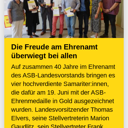
Die Freude am Ehrenamt
überwiegt bei allen
Auf zusammen 40 Jahre im Ehrenamt
des ASB-Landesvorstands bringen es
vier hochverdiente Samariter:innen,
die dafür am 19. Juni mit der ASB-
Ehrenmedaille in Gold ausgezeichnet
wurden. Landesvorsitzender Thomas
Elvers, seine Stellvertreterin Marion
Gaudlitz, sein Stellvertreter Frank